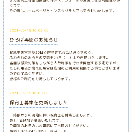
まん延防止等重点措置に伴いスケジュールが変更になる可能性があ
ります。
その際はホームページとインスタグラムでお知らせいたします。
2021-06-18 16:02:00
ひろば再開のお知らせ
緊急事態宣言が20日で解除される見込みですので、
ふわふわのおうちの交流も21日（月）より再開いたします。
当面は感染対策をしながら人数制限を行わず開催する予定ですが、
もし利用者が増えた場合は広場のご利用を制限する事もございます
のでご了承ください。
皆様のご利用をお待ちしております。
2021-06-18 16:00:00
保育士募集を更新しました
一時預かりの開始に伴い保育士を募集しましたが、
あと1名追加で募集いたします。
ご興味のある方はお電話にてお問合せください。
電話：072-641-8857 担当：川口