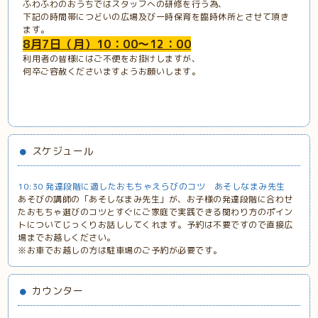
ふわふわのおうちではスタッフへの研修を行う為、
下記の時間帯につどいの広場及び一時保育を臨時休所とさせて頂き
ます。
8月7日（月）10：00～12：00
利用者の皆様にはご不便をお掛けしますが、
何卒ご容赦くださいますようお願いします。
スケジュール
10:30 発達段階に適したおもちゃえらびのコツ あそしなまみ先生
あそびの講師の「あそしなまみ先生」が、お子様の発達段階に合わせ
たおもちゃ選びのコツとすぐにご家庭で実践できる関わり方のポイン
トについてじっくりお話ししてくれます。予約は不要ですので直接広
場までお越しください。
※お車でお越しの方は駐車場のご予約が必要です。
カウンター